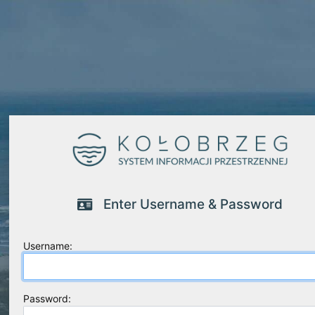
Enter Username & Password
U
sername:
P
assword: